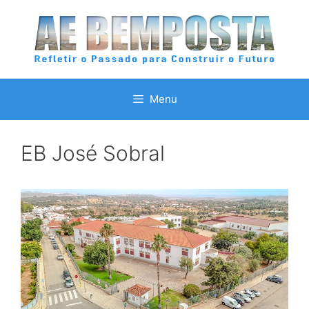
Saltar
para
o
conteúdo
Menu
EB José Sobral