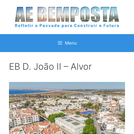
Saltar
para
o
conteúdo
Menu
EB D. João II – Alvor