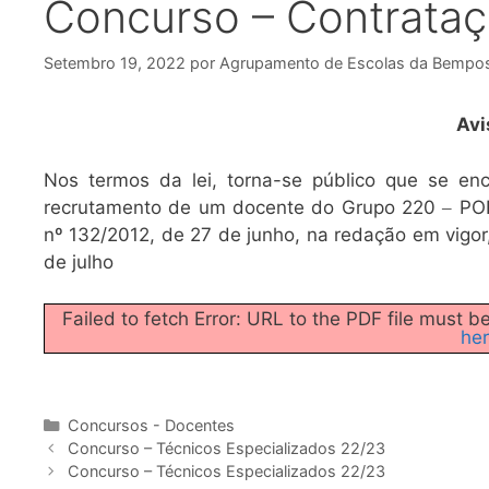
Concurso – Contrataç
Setembro 19, 2022
por
Agrupamento de Escolas da Bempo
Avi
Nos termos da lei, torna-se público que se en
recrutamento de um docente do Grupo 220
POR
–
nº 132/2012, de 27 de junho, na redação em vigor
de julho
Failed to fetch Error: URL to the PDF file must
her
Categorias
Concursos - Docentes
Concurso – Técnicos Especializados 22/23
Concurso – Técnicos Especializados 22/23