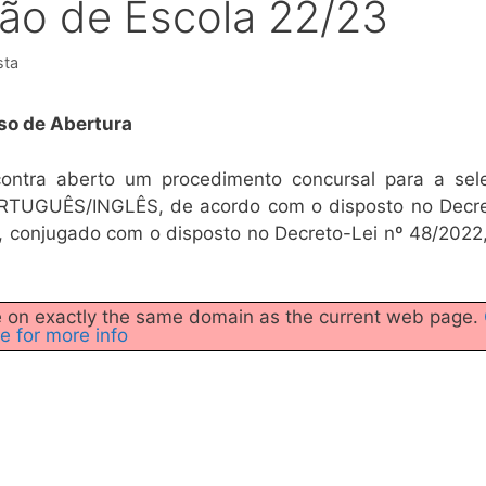
ão de Escola 22/23
sta
so de Abertura
contra aberto um procedimento concursal para a sel
TUGUÊS/INGLÊS, de acordo com o disposto no Decre
, conjugado com o disposto no Decreto-Lei nº 48/2022
 be on exactly the same domain as the current web page.
e for more info